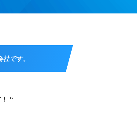
会社です。
！ “