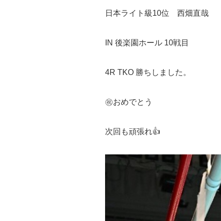
日本ライト級10位 西畑直哉
IN 後楽園ホール 10戦目
4R TKO 勝ちしました。
㊗️おめでとう
次回も頑張れ👍